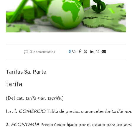
0 comentarios
0
Tarifas 3a. Parte
tarifa
(Del cat.
tarifa
< ár.
tacrifa
.)
1
. s. f.
COMERCIO
Tabla de precios o aranceles
las
tarifas
noc
2
.
ECONOMÍA
Precio único fijado por el estado para los servi